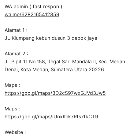
WA admin ( fast respon )
wa.me/6282165412859
Alamat 1 :
JL Klumpang kebun dusun 3 depok jaya
Alamat 2 :
Jl. Pipit 11 No.158, Tegal Sari Mandala II, Kec. Medan
Denai, Kota Medan, Sumatera Utara 20226
Maps :
https://goo.gl/maps/3D2cS97wxGJVd3Jw5
Maps :
https://goo.gl/maps/iUnxKck7Rts7fkCT9
Website :