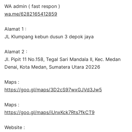
WA admin ( fast respon )
wa.me/6282165412859
Alamat 1 :
JL Klumpang kebun dusun 3 depok jaya
Alamat 2 :
Jl. Pipit 11 No.158, Tegal Sari Mandala II, Kec. Medan
Denai, Kota Medan, Sumatera Utara 20226
Maps :
https://goo.gl/maps/3D2cS97wxGJVd3Jw5
Maps :
https://goo.gl/maps/iUnxKck7Rts7fkCT9
Website :