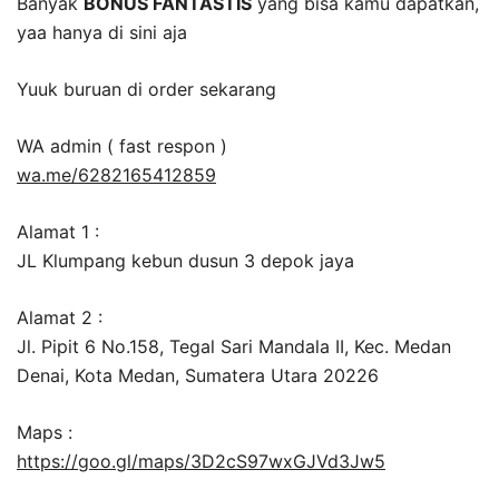
Banyak
BONUS FANTASTIS
yang bisa kamu dapatkan,
yaa hanya di sini aja
Yuuk buruan di order sekarang
WA admin ( fast respon )
wa.me/6282165412859
Alamat 1 :
JL Klumpang kebun dusun 3 depok jaya
Alamat 2 :
Jl. Pipit 6 No.158, Tegal Sari Mandala II, Kec. Medan
Denai, Kota Medan, Sumatera Utara 20226
Maps :
https://goo.gl/maps/3D2cS97wxGJVd3Jw5