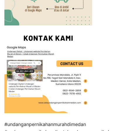
#undanganpernikahanmurahdimedan