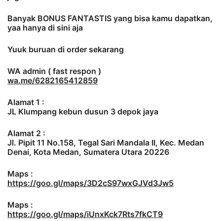
Banyak BONUS FANTASTIS yang bisa kamu dapatkan,
yaa hanya di sini aja
Yuuk buruan di order sekarang
WA admin ( fast respon )
wa.me/6282165412859
Alamat 1 :
JL Klumpang kebun dusun 3 depok jaya
Alamat 2 :
Jl. Pipit 11 No.158, Tegal Sari Mandala II, Kec. Medan
Denai, Kota Medan, Sumatera Utara 20226
Maps :
https://goo.gl/maps/3D2cS97wxGJVd3Jw5
Maps :
https://goo.gl/maps/iUnxKck7Rts7fkCT9