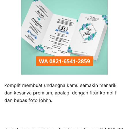
komplit membuat undangna kamu semakin menarik
dan kesanya premium, apalagi dengan fitur komplit
dan bebas foto lohhh.