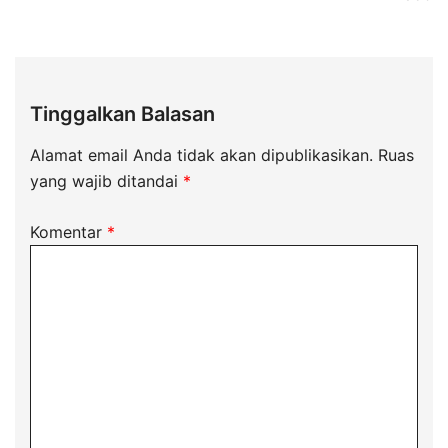
Tinggalkan Balasan
Alamat email Anda tidak akan dipublikasikan.
Ruas
yang wajib ditandai
*
Komentar
*