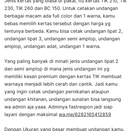
Jenis kertas yang biasa di pakai, itu kertas TIK 210, Tik
230, TIK 260 dan BC 150. Untuk cetakan undangan
berbagai macam ada full color dan 1 warna, kamu
bebas memilih kertas tersebut dengan harga yg
tentunya berbeda. Kamu bisa cetak undangan lipat 2,
undangan lipat 3, undangan semi amplop, undangan
amplop, undangan adat, undangan 1 warna.
Yang paling banyak di minati jenis undangan lipat 2
dan semi amplop di mana jenis undangan ini yg
memiliki kesan premium dengan kertas TIK membuat
warnaya menjadi lebih cerah dan cantik. Jadi kamu
yang ingin cetak undangan pernikahan ataupun
undangan khitanan, undangan sunatan bisa langsung
wa admin aja yaaa. Adminya fastrespon jadi siap
layani dengan maksimal
wa.me/6282165412859
Dengan Ukuran yang besar membuat undangan kamu