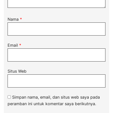
Nama
*
Email
*
Situs Web
Simpan nama, email, dan situs web saya pada
peramban ini untuk komentar saya berikutnya.