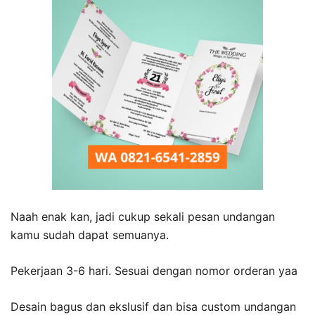
Naah enak kan, jadi cukup sekali pesan undangan
kamu sudah dapat semuanya.
Pekerjaan 3-6 hari. Sesuai dengan nomor orderan yaa
Desain bagus dan ekslusif dan bisa custom undangan