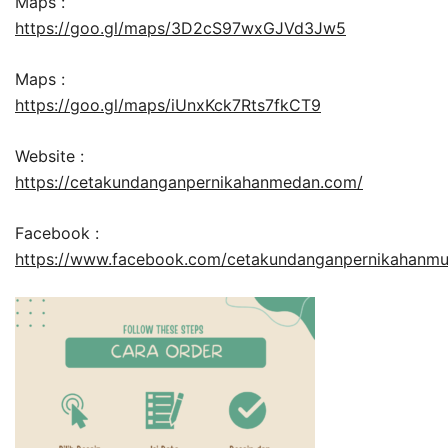
Maps :
https://goo.gl/maps/3D2cS97wxGJVd3Jw5
Maps :
https://goo.gl/maps/iUnxKck7Rts7fkCT9
Website :
https://cetakundanganpernikahanmedan.com/
Facebook :
https://www.facebook.com/cetakundanganpernikahanm