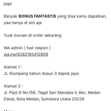
juga
Banyak
BONUS FANTASTIS
yang bisa kamu dapatkan,
yaa hanya di sini aja
Yuuk buruan di order sekarang
WA admin ( fast respon )
wa.me/6282165412859
Alamat 1 :
JL Klumpang kebun dusun 3 depok jaya
Alamat 2 :
Jl. Pipit 6 No.158, Tegal Sari Mandala II, Kec. Medan
Denai, Kota Medan, Sumatera Utara 20226