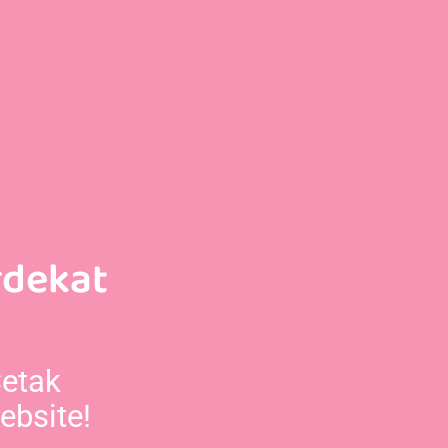
rdekat
Cetak
ebsite!