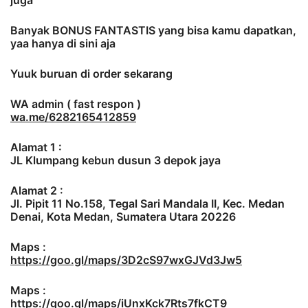
juga
Banyak BONUS FANTASTIS yang bisa kamu dapatkan,
yaa hanya di sini aja
Yuuk buruan di order sekarang
WA admin ( fast respon )
wa.me/6282165412859
Alamat 1 :
JL Klumpang kebun dusun 3 depok jaya
Alamat 2 :
Jl. Pipit 11 No.158, Tegal Sari Mandala II, Kec. Medan
Denai, Kota Medan, Sumatera Utara 20226
Maps :
https://goo.gl/maps/3D2cS97wxGJVd3Jw5
Maps :
https://goo.gl/maps/iUnxKck7Rts7fkCT9