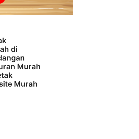
ak
ah di
ndangan
uran Murah
etak
site Murah