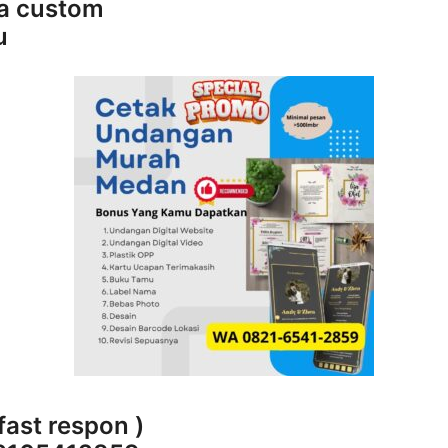
sa custom
u
fast respon )