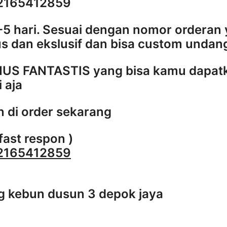
2165412859
-5 hari. Sesuai dengan nomor orderan
s dan ekslusif dan bisa custom undan
US FANTASTIS yang bisa kamu dapatk
i aja
 di order sekarang
fast respon )
2165412859
g kebun dusun 3 depok jaya