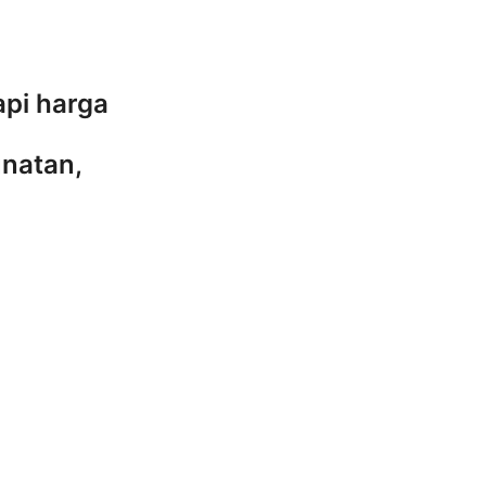
api harga
natan,