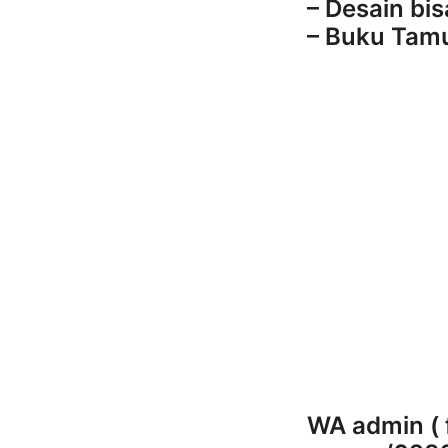
– Desain bi
– Buku Tam
WA admin ( 