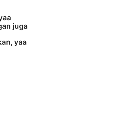
 yaa
gan juga
an, yaa