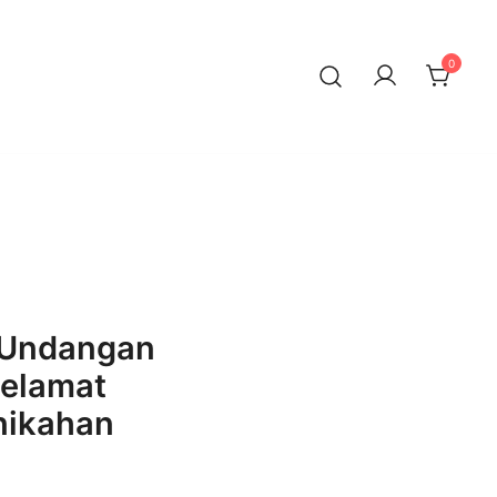
0
 Undangan
Selamat
nikahan