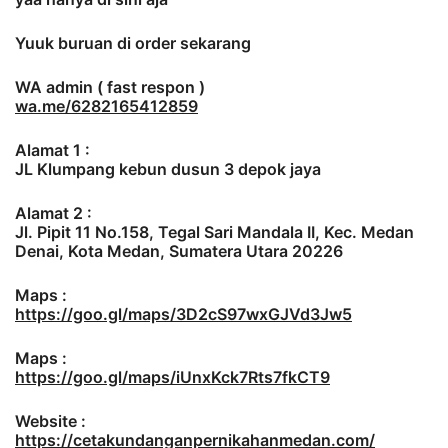
Yuuk buruan di order sekarang
WA admin ( fast respon )
wa.me/6282165412859
Alamat 1 :
JL Klumpang kebun dusun 3 depok jaya
Alamat 2 :
Jl. Pipit 11 No.158, Tegal Sari Mandala II, Kec. Medan
Denai, Kota Medan, Sumatera Utara 20226
Maps :
https://goo.gl/maps/3D2cS97wxGJVd3Jw5
Maps :
https://goo.gl/maps/iUnxKck7Rts7fkCT9
Website :
https://cetakundanganpernikahanmedan.com/