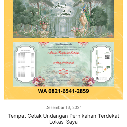
Desember 16, 2024
Tempat Cetak Undangan Pernikahan Terdekat
Lokasi Saya