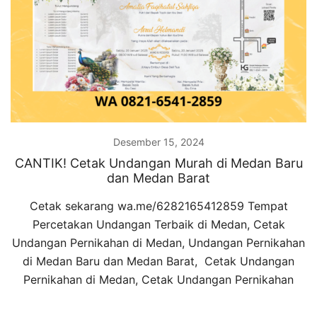
Desember 15, 2024
CANTIK! Cetak Undangan Murah di Medan Baru
dan Medan Barat
Cetak sekarang wa.me/6282165412859 Tempat
Percetakan Undangan Terbaik di Medan, Cetak
Undangan Pernikahan di Medan, Undangan Pernikahan
di Medan Baru dan Medan Barat, Cetak Undangan
Pernikahan di Medan, Cetak Undangan Pernikahan