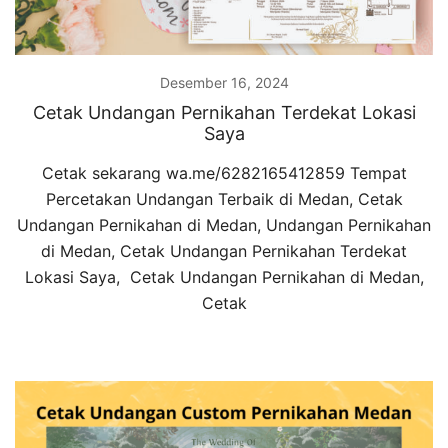
Desember 16, 2024
Cetak Undangan Pernikahan Terdekat Lokasi
Saya
Cetak sekarang wa.me/6282165412859 Tempat
Percetakan Undangan Terbaik di Medan, Cetak
Undangan Pernikahan di Medan, Undangan Pernikahan
di Medan, Cetak Undangan Pernikahan Terdekat
Lokasi Saya, Cetak Undangan Pernikahan di Medan,
Cetak