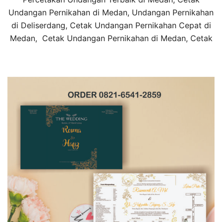
Undangan Pernikahan di Medan, Undangan Pernikahan
di Deliserdang, Cetak Undangan Pernikahan Cepat di
Medan, Cetak Undangan Pernikahan di Medan, Cetak