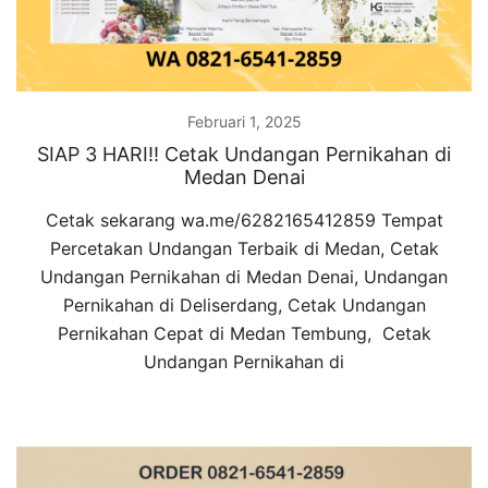
Februari 1, 2025
SIAP 3 HARI!! Cetak Undangan Pernikahan di
Medan Denai
Cetak sekarang wa.me/6282165412859 Tempat
Percetakan Undangan Terbaik di Medan, Cetak
Undangan Pernikahan di Medan Denai, Undangan
Pernikahan di Deliserdang, Cetak Undangan
Pernikahan Cepat di Medan Tembung, Cetak
Undangan Pernikahan di