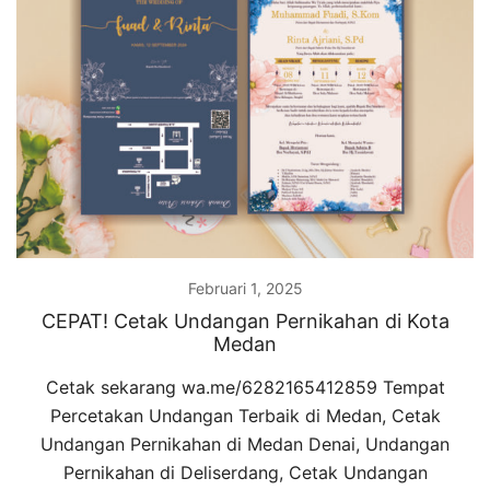
Februari 1, 2025
CEPAT! Cetak Undangan Pernikahan di Kota
Medan
Cetak sekarang wa.me/6282165412859 Tempat
Percetakan Undangan Terbaik di Medan, Cetak
Undangan Pernikahan di Medan Denai, Undangan
Pernikahan di Deliserdang, Cetak Undangan