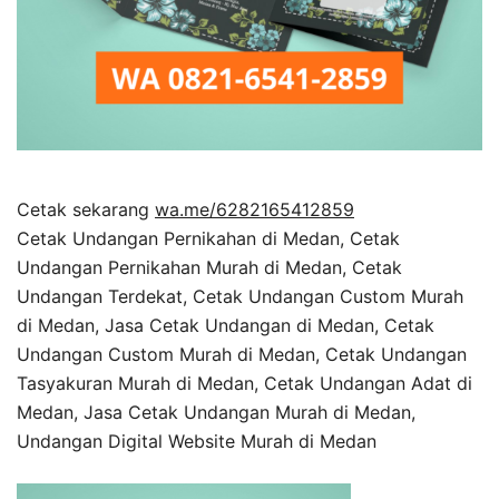
Cetak sekarang
wa.me/6282165412859
Cetak Undangan Pernikahan di Medan, Cetak
Undangan Pernikahan Murah di Medan, Cetak
Undangan Terdekat, Cetak Undangan Custom Murah
di Medan, Jasa Cetak Undangan di Medan, Cetak
Undangan Custom Murah di Medan, Cetak Undangan
Tasyakuran Murah di Medan, Cetak Undangan Adat di
Medan, Jasa Cetak Undangan Murah di Medan,
Undangan Digital Website Murah di Medan