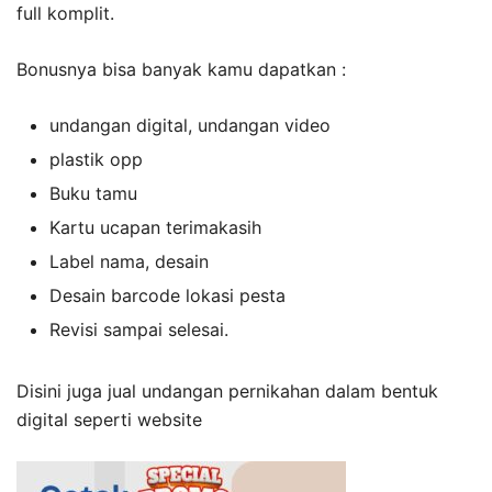
full komplit.
Bonusnya bisa banyak kamu dapatkan :
undangan digital, undangan video
plastik opp
Buku tamu
Kartu ucapan terimakasih
Label nama, desain
Desain barcode lokasi pesta
Revisi sampai selesai.
Disini juga jual undangan pernikahan dalam bentuk
digital seperti website