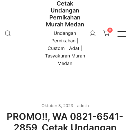
Cetak
Undangan
Pernikahan
Murah Medan
0
Undangan
Pernikahan |
Custom | Adat |
Tasyakuran Murah
Medan
Oktober 8, 2023
admin
PROMO!!, WA 0821-6541-
2859, Cetak Undangan