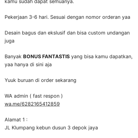
kamu sudah dapat semuanya.
Pekerjaan 3-6 hari. Sesuai dengan nomor orderan yaa
Desain bagus dan ekslusif dan bisa custom undangan
juga
Banyak
BONUS FANTASTIS
yang bisa kamu dapatkan,
yaa hanya di sini aja
Yuuk buruan di order sekarang
WA admin ( fast respon )
wa.me/6282165412859
Alamat 1 :
JL Klumpang kebun dusun 3 depok jaya