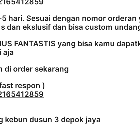
2165412859
-5 hari. Sesuai dengan nomor orderan
s dan ekslusif dan bisa custom undan
US FANTASTIS yang bisa kamu dapatk
i aja
 di order sekarang
fast respon )
2165412859
g kebun dusun 3 depok jaya