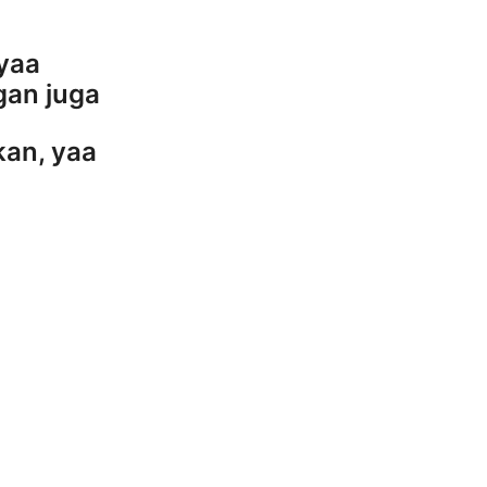
 yaa
gan juga
an, yaa