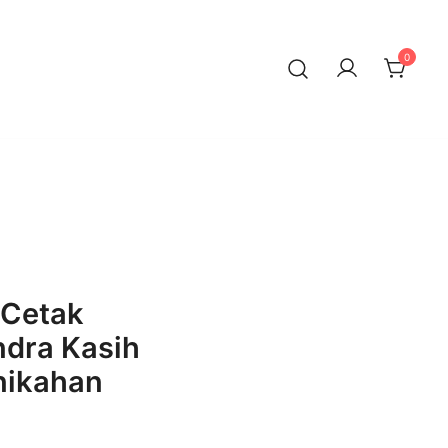
0
 Cetak
ndra Kasih
nikahan