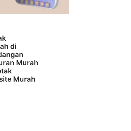
ak
ah di
ndangan
uran Murah
etak
site Murah