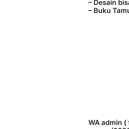
– Desain bi
– Buku Tam
WA admin ( 