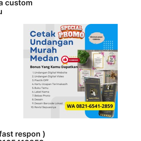
sa custom
u
fast respon )