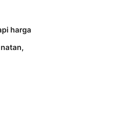
api harga
natan,