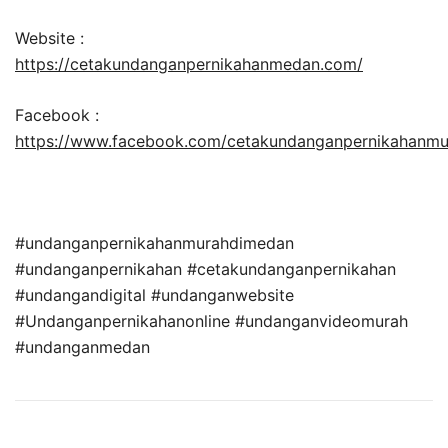
Website :
https://cetakundanganpernikahanmedan.com/
Facebook :
https://www.facebook.com/cetakundanganpernikahanm
#undanganpernikahanmurahdimedan
#undanganpernikahan #cetakundanganpernikahan
#undangandigital #undanganwebsite
#Undanganpernikahanonline #undanganvideomurah
#undanganmedan