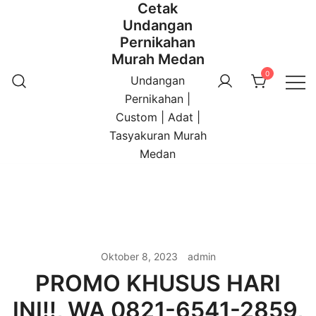
Cetak
Undangan
Pernikahan
Murah Medan
0
Undangan
Pernikahan |
Custom | Adat |
Tasyakuran Murah
Medan
Oktober 8, 2023
admin
PROMO KHUSUS HARI
INI!!, WA 0821-6541-2859,