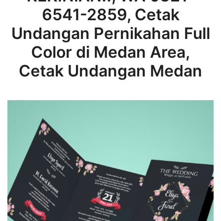
6541-2859, Cetak
Undangan Pernikahan Full
Color di Medan Area,
Cetak Undangan Medan