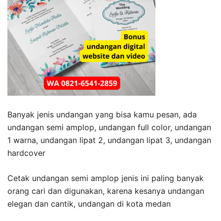
Banyak jenis undangan yang bisa kamu pesan, ada
undangan semi amplop, undangan full color, undangan
1 warna, undangan lipat 2, undangan lipat 3, undangan
hardcover
Cetak undangan semi amplop jenis ini paling banyak
orang cari dan digunakan, karena kesanya undangan
elegan dan cantik, undangan di kota medan