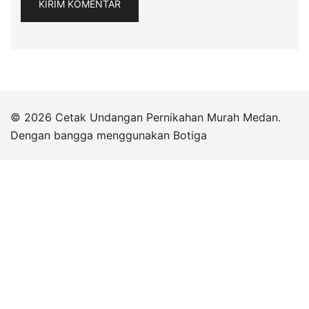
© 2026 Cetak Undangan Pernikahan Murah Medan.
Dengan bangga menggunakan
Botiga