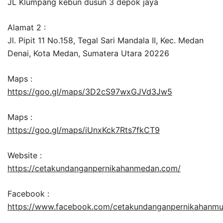
JL Klumpang kebun dusun 3 depok jaya
Alamat 2 :
Jl. Pipit 11 No.158, Tegal Sari Mandala II, Kec. Medan
Denai, Kota Medan, Sumatera Utara 20226
Maps :
https://goo.gl/maps/3D2cS97wxGJVd3Jw5
Maps :
https://goo.gl/maps/iUnxKck7Rts7fkCT9
Website :
https://cetakundanganpernikahanmedan.com/
Facebook :
https://www.facebook.com/cetakundanganpernikahanm