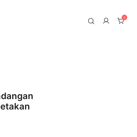
0
ndangan
cetakan