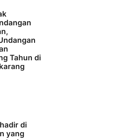
ak
Undangan
n,
 Undangan
dan
ng Tahun di
ekarang
adir di
an yang