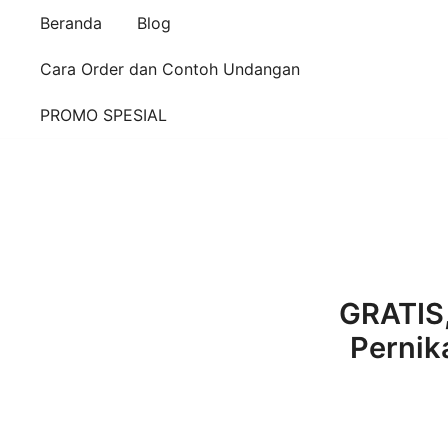
Beranda
Blog
Cara Order dan Contoh Undangan
PROMO SPESIAL
GRATIS
Pernik