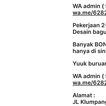
WA admin ( 
wa.me/628
Pekerjaan 2
Desain bagu
Banyak BON
hanya di sin
Yuuk buruan
WA admin ( 
wa.me/628
Alamat :
JL Klumpan