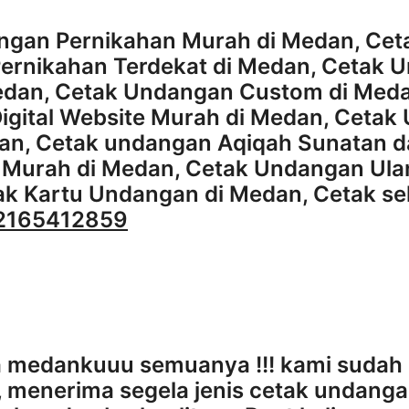
ngan Pernikahan Murah di Medan, Cet
ernikahan Terdekat di Medan, Cetak 
edan, Cetak Undangan Custom di Meda
gital Website Murah di Medan, Cetak
an, Cetak undangan Aqiqah Sunatan 
 Murah di Medan, Cetak Undangan Ula
ak Kartu Undangan di Medan, Cetak s
2165412859
 medankuuu semuanya !!! kami sudah h
 menerima segela jenis cetak undang