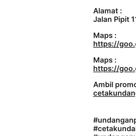
Alamat :
Jalan Pipit
Maps :
https://go
Maps :
https://go
Ambil promo
cetakunda
#undanganp
#cetakunda