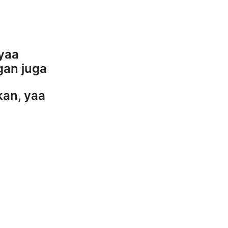
 yaa
gan juga
an, yaa