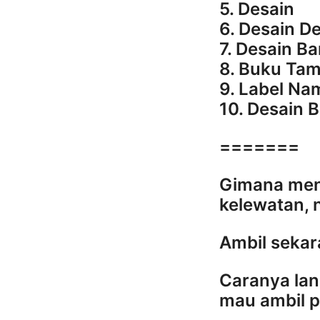
5. Desain
6. Desain D
7. Desain B
8. Buku Ta
9. Label Na
10. Desain 
=======
Gimana mena
kelewatan, 
Ambil sekar
Caranya lan
mau ambil p