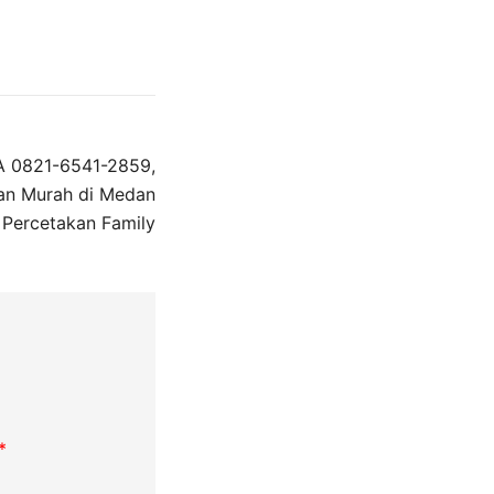
A 0821-6541-2859,
an Murah di Medan
, Percetakan Family
*