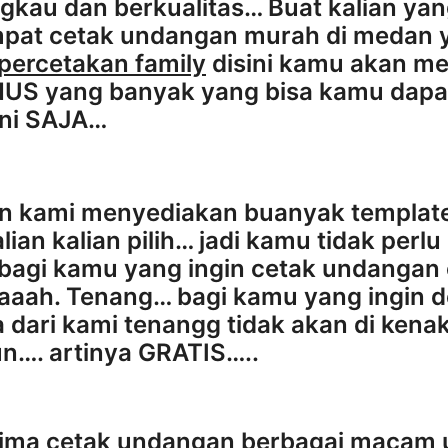
ngkau dan berkualitas… Buat kalian yan
mpat cetak undangan murah di medan 
percetakan family
disini kamu akan m
S yang banyak yang bisa kamu dapa
ni SAJA…
n kami menyediakan buanyak template
lian kalian pilih… jadi kamu tidak perlu 
 bagi kamu yang ingin cetak undangan
yaaah. Tenang… bagi kamu yang ingin d
dari kami tenangg tidak akan di kena
n…. artinya GRATIS…..
ima cetak undangan berbagai macam 