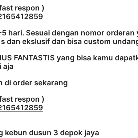
fast respon )
2165412859
-5 hari. Sesuai dengan nomor orderan
s dan ekslusif dan bisa custom undan
US FANTASTIS yang bisa kamu dapatk
i aja
 di order sekarang
fast respon )
2165412859
g kebun dusun 3 depok jaya