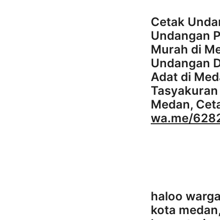
Cetak Unda
Undangan P
Murah di M
Undangan Di
Adat di Med
Tasyakuran
Medan, Cet
wa.me/628
haloo warga
kota medan,