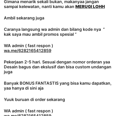
Gimana menarik sekali bukan, makanyaa jangan
sampai kelewatan, nanti kamu akan
MERUGI LOHH
Ambil sekarang juga
Caranya langsung wa admin dan bilang kode nya ”
kak saya mau ambil promos spesial “
WA admin ( fast respon )
wa.me/6282165412859
Pekerjaan 2-5 hari. Sesuai dengan nomor orderan yaa
Desain bagus dan ekslusif dan bisa custom undangan
juga
Banyak BONUS FANTASTIS yang bisa kamu dapatkan,
yaa hanya di sini aja
Yuuk buruan di order sekarang
WA admin ( fast respon )
wa.me/6282165412859