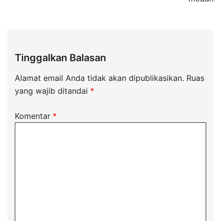
Tinggalkan Balasan
Alamat email Anda tidak akan dipublikasikan.
Ruas
yang wajib ditandai
*
Komentar
*