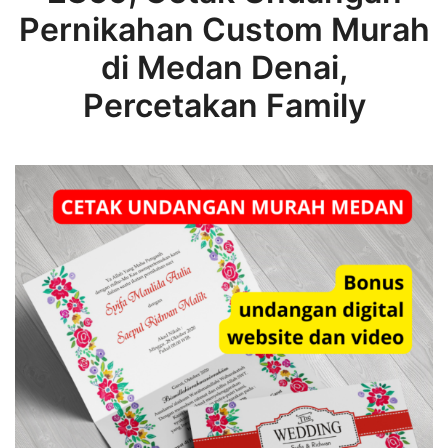
Pernikahan Custom Murah
di Medan Denai,
Percetakan Family