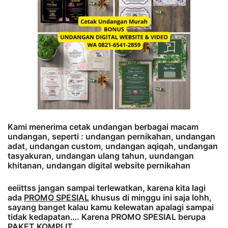
Kami menerima cetak undangan berbagai macam
undangan, seperti : undangan pernikahan, undangan
adat, undangan custom, undangan aqiqah, undangan
tasyakuran, undangan ulang tahun, uundangan
khitanan, undangan digital website pernikahan
eeiittss jangan sampai terlewatkan, karena kita lagi
ada
PROMO SPESIAL
khusus di minggu ini saja lohh,
sayang banget kalau kamu kelewatan apalagi sampai
tidak kedapatan…. Karena PROMO SPESIAL berupa
PAKET KOMPLIT