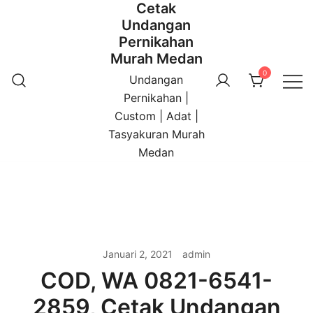
Cetak
Undangan
Pernikahan
Murah Medan
0
Undangan
Pernikahan |
Custom | Adat |
Tasyakuran Murah
Medan
Januari 2, 2021
admin
COD, WA 0821-6541-
2859, Cetak Undangan