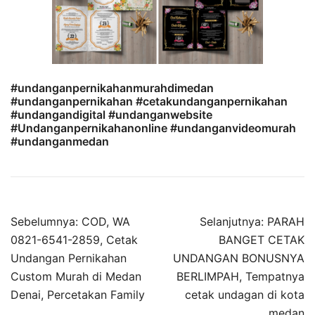
#undanganpernikahanmurahdimedan
#undanganpernikahan #cetakundanganpernikahan
#undangandigital #undanganwebsite
#Undanganpernikahanonline #undanganvideomurah
#undanganmedan
Sebelumnya:
COD, WA
Selanjutnya:
PARAH
0821-6541-2859, Cetak
BANGET CETAK
Undangan Pernikahan
UNDANGAN BONUSNYA
Custom Murah di Medan
BERLIMPAH, Tempatnya
Denai, Percetakan Family
cetak undagan di kota
medan