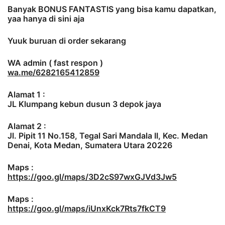
Banyak BONUS FANTASTIS yang bisa kamu dapatkan,
yaa hanya di sini aja
Yuuk buruan di order sekarang
WA admin ( fast respon )
wa.me/6282165412859
Alamat 1 :
JL Klumpang kebun dusun 3 depok jaya
Alamat 2 :
Jl. Pipit 11 No.158, Tegal Sari Mandala II, Kec. Medan
Denai, Kota Medan, Sumatera Utara 20226
Maps :
https://goo.gl/maps/3D2cS97wxGJVd3Jw5
Maps :
https://goo.gl/maps/iUnxKck7Rts7fkCT9