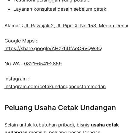
Layanan konsultasi desain sebelum cetak.
Alamat :
Jl. Rawajali 2, Jl. Pipit XI No 158, Medan Denai
Google Maps :
https://share.google/AHz7fiDfAeQRVQW3Q
No WA :
0821-6541-2859
Instagram :
instagram.com/cetakundangancustommedan
Peluang Usaha Cetak Undangan
Selain untuk kebutuhan pribadi, bisnis
usaha cetak
undangan
memiliki peluang besar. Dengan