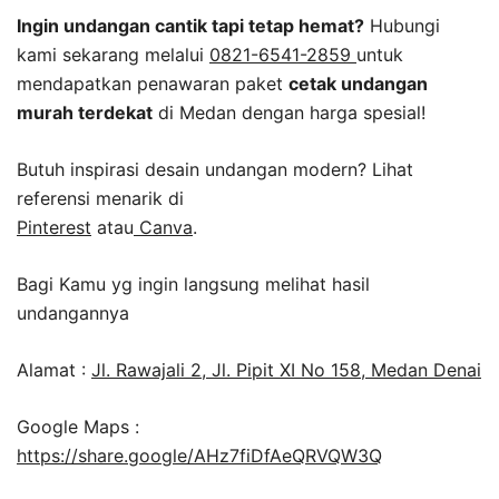
Ingin undangan cantik tapi tetap hemat?
Hubungi
kami sekarang melalui
0821-6541-2859
untuk
mendapatkan penawaran paket
cetak undangan
murah terdekat
di Medan dengan harga spesial!
Butuh inspirasi desain undangan modern? Lihat
referensi menarik di
Pinterest
atau
Canva
.
Bagi Kamu yg ingin langsung melihat hasil
undangannya
Alamat :
Jl. Rawajali 2, Jl. Pipit XI No 158, Medan Denai
Google Maps :
https://share.google/AHz7fiDfAeQRVQW3Q