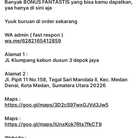
Banyak BONUS FANTASTIS yang bisa kamu dapatkan,
yaa hanya di sini aja
Yuuk buruan di order sekarang
WA admin ( fast respon )
wa.me/6282165412859
Alamat 1 :
JL Klumpang kebun dusun 3 depok jaya
Alamat 2 :
Jl. Pipit 11 No.158, Tegal Sari Mandala II, Kec. Medan
Denai, Kota Medan, Sumatera Utara 20226
Maps :
https://goo.gl/maps/3D2cS97wxGJVd3Jw5
Maps :
https://goo.gl/maps/iUnxKck7Rts7fkCT9
Website :