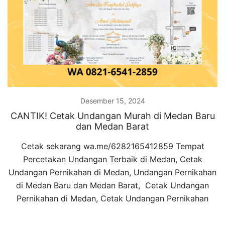
Desember 15, 2024
CANTIK! Cetak Undangan Murah di Medan Baru
dan Medan Barat
Cetak sekarang wa.me/6282165412859 Tempat
Percetakan Undangan Terbaik di Medan, Cetak
Undangan Pernikahan di Medan, Undangan Pernikahan
di Medan Baru dan Medan Barat, Cetak Undangan
Pernikahan di Medan, Cetak Undangan Pernikahan