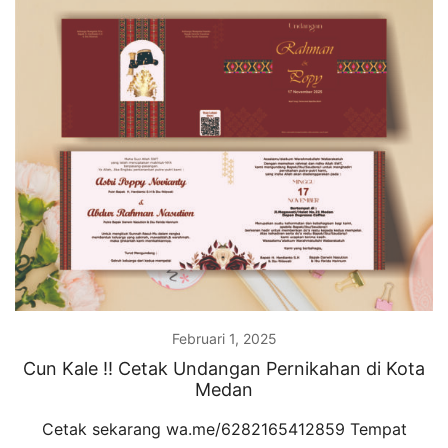
Februari 1, 2025
Cun Kale !! Cetak Undangan Pernikahan di Kota
Medan
Cetak sekarang wa.me/6282165412859 Tempat