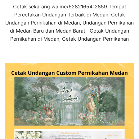
Cetak sekarang wa.me/6282165412859 Tempat
Percetakan Undangan Terbaik di Medan, Cetak
Undangan Pernikahan di Medan, Undangan Pernikahan
di Medan Baru dan Medan Barat, Cetak Undangan
Pernikahan di Medan, Cetak Undangan Pernikahan