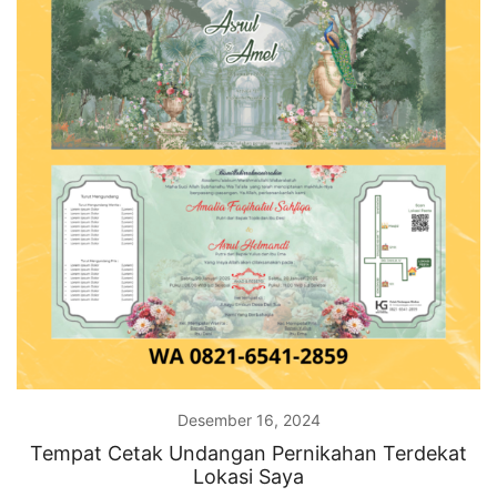
Desember 16, 2024
Tempat Cetak Undangan Pernikahan Terdekat
Lokasi Saya