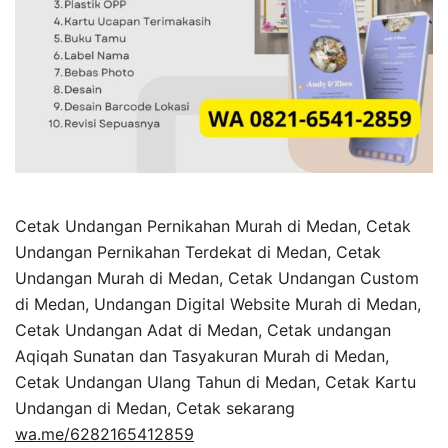
Cetak Undangan Pernikahan Murah di Medan, Cetak
Undangan Pernikahan Terdekat di Medan, Cetak
Undangan Murah di Medan, Cetak Undangan Custom
di Medan, Undangan Digital Website Murah di Medan,
Cetak Undangan Adat di Medan, Cetak undangan
Aqiqah Sunatan dan Tasyakuran Murah di Medan,
Cetak Undangan Ulang Tahun di Medan, Cetak Kartu
Undangan di Medan, Cetak sekarang
wa.me/6282165412859