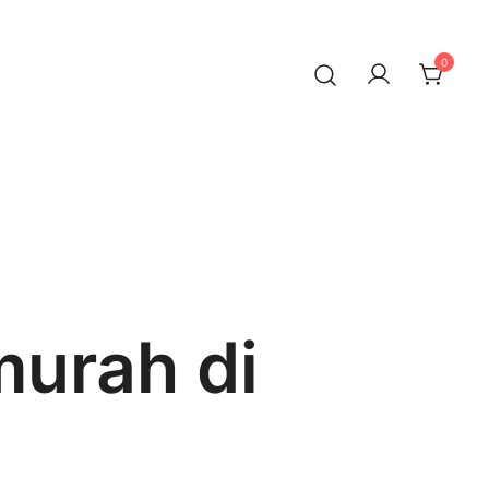
0
murah di