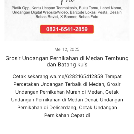
Mei 12, 2025
Grosir Undangan Pernikahan di Medan Tembung
dan Batang kuis
Cetak sekarang wa.me/6282165412859 Tempat
Percetakan Undangan Terbaik di Medan, Grosir
Undangan Pernikahan Murah di Medan, Cetak
Undangan Pernikahan di Medan Denai, Undangan
Pernikahan di Deliserdang, Cetak Undangan
Pernikahan Cepat di