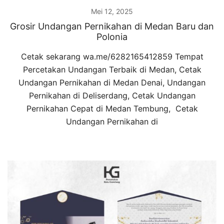
Mei 12, 2025
Grosir Undangan Pernikahan di Medan Baru dan
Polonia
Cetak sekarang wa.me/6282165412859 Tempat
Percetakan Undangan Terbaik di Medan, Cetak
Undangan Pernikahan di Medan Denai, Undangan
Pernikahan di Deliserdang, Cetak Undangan
Pernikahan Cepat di Medan Tembung, Cetak
Undangan Pernikahan di