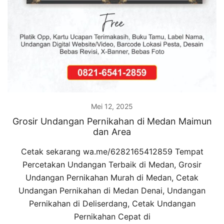
Mei 12, 2025
Grosir Undangan Pernikahan di Medan Maimun
dan Area
Cetak sekarang wa.me/6282165412859 Tempat
Percetakan Undangan Terbaik di Medan, Grosir
Undangan Pernikahan Murah di Medan, Cetak
Undangan Pernikahan di Medan Denai, Undangan
Pernikahan di Deliserdang, Cetak Undangan
Pernikahan Cepat di