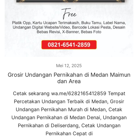
Mei 12, 2025
Grosir Undangan Pernikahan di Medan Maimun
dan Area
Cetak sekarang wa.me/6282165412859 Tempat
Percetakan Undangan Terbaik di Medan, Grosir
Undangan Pernikahan Murah di Medan, Cetak
Undangan Pernikahan di Medan Denai, Undangan
Pernikahan di Deliserdang, Cetak Undangan
Pernikahan Cepat di