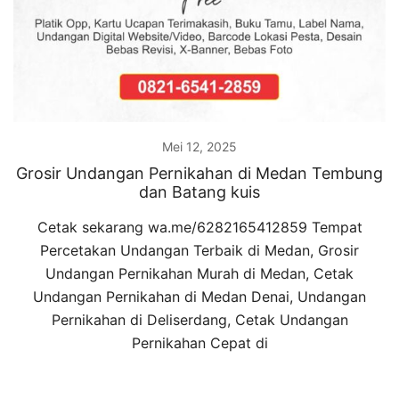
Mei 12, 2025
Grosir Undangan Pernikahan di Medan Tembung
dan Batang kuis
Cetak sekarang wa.me/6282165412859 Tempat
Percetakan Undangan Terbaik di Medan, Grosir
Undangan Pernikahan Murah di Medan, Cetak
Undangan Pernikahan di Medan Denai, Undangan
Pernikahan di Deliserdang, Cetak Undangan
Pernikahan Cepat di