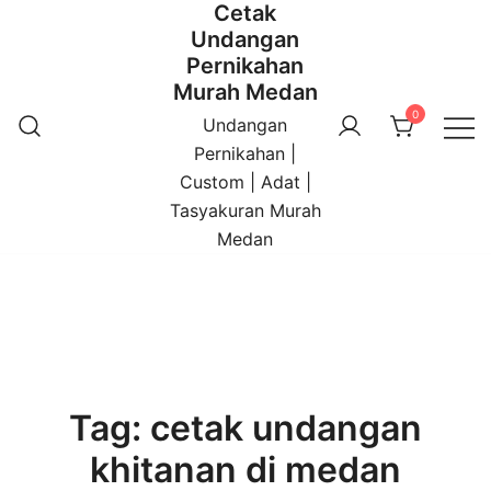
Cetak
Undangan
Pernikahan
Murah Medan
0
Undangan
Pernikahan |
Custom | Adat |
Tasyakuran Murah
Medan
Tag:
cetak undangan
khitanan di medan