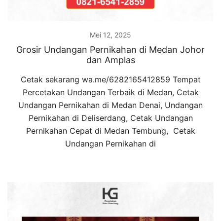
Mei 12, 2025
Grosir Undangan Pernikahan di Medan Johor
dan Amplas
Cetak sekarang wa.me/6282165412859 Tempat
Percetakan Undangan Terbaik di Medan, Cetak
Undangan Pernikahan di Medan Denai, Undangan
Pernikahan di Deliserdang, Cetak Undangan
Pernikahan Cepat di Medan Tembung, Cetak
Undangan Pernikahan di