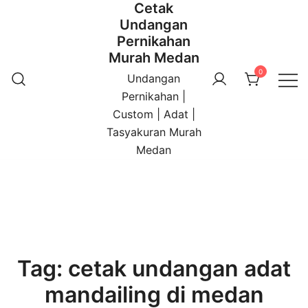
Cetak
Undangan
Pernikahan
Murah Medan
0
Undangan
Pernikahan |
Custom | Adat |
Tasyakuran Murah
Medan
Tag:
cetak undangan adat
mandailing di medan