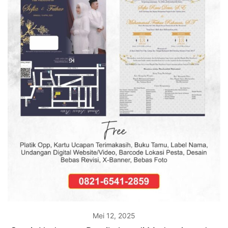
Mei 12, 2025