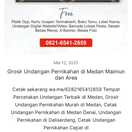
Mei 12, 2025
Grosir Undangan Pernikahan di Medan Maimun
dan Area
Cetak sekarang wa.me/6282165412859 Tempat
Percetakan Undangan Terbaik di Medan, Grosir
Undangan Pernikahan Murah di Medan, Cetak
Undangan Pernikahan di Medan Denai, Undangan
Pernikahan di Deliserdang, Cetak Undangan
Pernikahan Cepat di