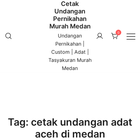
Cetak
Undangan
Pernikahan
Murah Medan
0
Undangan
Pernikahan |
Custom | Adat |
Tasyakuran Murah
Medan
Tag:
cetak undangan adat
aceh di medan