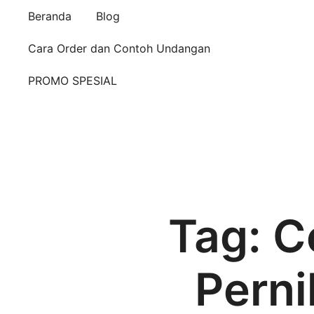
Beranda
Blog
Cara Order dan Contoh Undangan
PROMO SPESIAL
Tag:
C
Pern