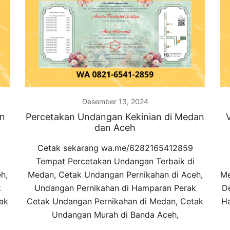
Desember 13, 2024
n
Percetakan Undangan Kekinian di Medan
dan Aceh
Cetak sekarang wa.me/6282165412859
Tempat Percetakan Undangan Terbaik di
h,
Medan, Cetak Undangan Pernikahan di Aceh,
Me
k
Undangan Pernikahan di Hamparan Perak
D
ak
Cetak Undangan Pernikahan di Medan, Cetak
H
Undangan Murah di Banda Aceh,