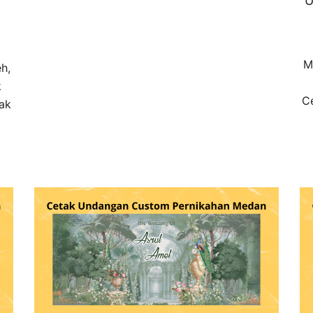
U
M
h,
k
C
ak