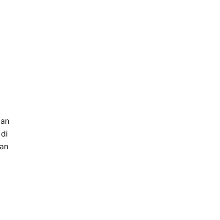
dan
di
an