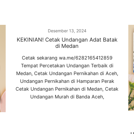
Desember 13, 2024
KEKINIAN! Cetak Undangan Adat Batak
di Medan
Cetak sekarang wa.me/6282165412859
Tempat Percetakan Undangan Terbaik di
Medan, Cetak Undangan Pernikahan di Aceh,
Undangan Pernikahan di Hamparan Perak
Cetak Undangan Pernikahan di Medan, Cetak
Undangan Murah di Banda Aceh,