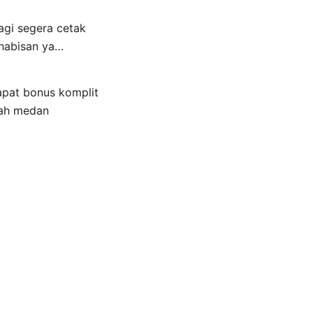
agi segera cetak
ehabisan ya…
apat bonus komplit
rah medan