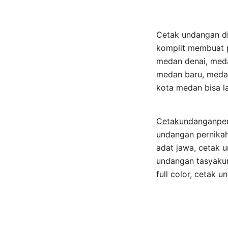
Cetak undangan di
komplit membuat p
medan denai, med
medan baru, medan
kota medan bisa l
Cetakundanganpe
undangan pernikah
adat jawa, cetak 
undangan tasyakur
full color, cetak