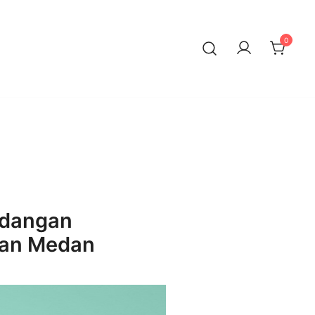
0
ndangan
gan Medan