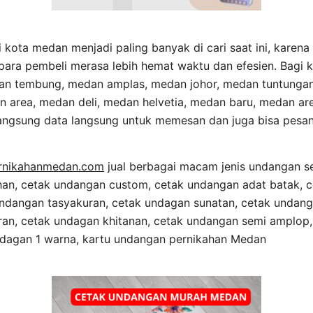
 kota medan menjadi paling banyak di cari saat ini, karen
ara pembeli merasa lebih hemat waktu dan efesien. Bagi 
an tembung, medan amplas, medan johor, medan tuntungan
 area, medan deli, medan helvetia, medan baru, medan are
angsung data langsung untuk memesan dan juga bisa pesan
rnikahanmedan.com
jual berbagai macam jenis undangan se
an, cetak undangan custom, cetak undangan adat batak, 
undangan tasyakuran, cetak undagan sunatan, cetak undang
an, cetak undagan khitanan, cetak undangan semi amplop
 undagan 1 warna, kartu undangan pernikahan Medan