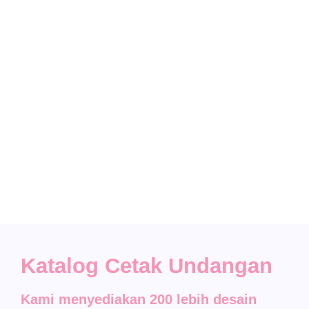
Katalog Cetak Undangan
Kami menyediakan 200 lebih desain