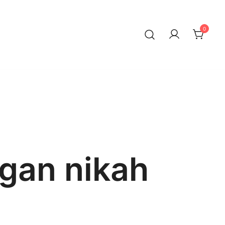
0
gan nikah