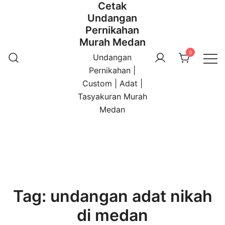
Cetak
Undangan
Pernikahan
Murah Medan
0
Undangan
Pernikahan |
Custom | Adat |
Tasyakuran Murah
Medan
Tag:
undangan adat nikah
di medan