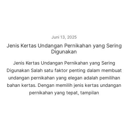
Juni 13, 2025
Jenis Kertas Undangan Pernikahan yang Sering
Digunakan
Jenis Kertas Undangan Pernikahan yang Sering
Digunakan Salah satu faktor penting dalam membuat
undangan pernikahan yang elegan adalah pemilihan
bahan kertas. Dengan memilih jenis kertas undangan
pernikahan yang tepat, tampilan