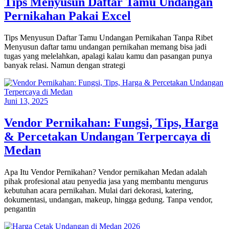
Tips Menyusun Daftar Tamu Undangan
Pernikahan Pakai Excel
Tips Menyusun Daftar Tamu Undangan Pernikahan Tanpa Ribet
Menyusun daftar tamu undangan pernikahan memang bisa jadi
tugas yang melelahkan, apalagi kalau kamu dan pasangan punya
banyak relasi. Namun dengan strategi
Juni 13, 2025
Vendor Pernikahan: Fungsi, Tips, Harga
& Percetakan Undangan Terpercaya di
Medan
Apa Itu Vendor Pernikahan? Vendor pernikahan Medan adalah
pihak profesional atau penyedia jasa yang membantu mengurus
kebutuhan acara pernikahan. Mulai dari dekorasi, katering,
dokumentasi, undangan, makeup, hingga gedung. Tanpa vendor,
pengantin