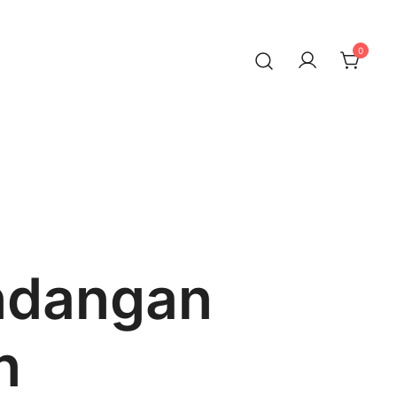
0
ndangan
n