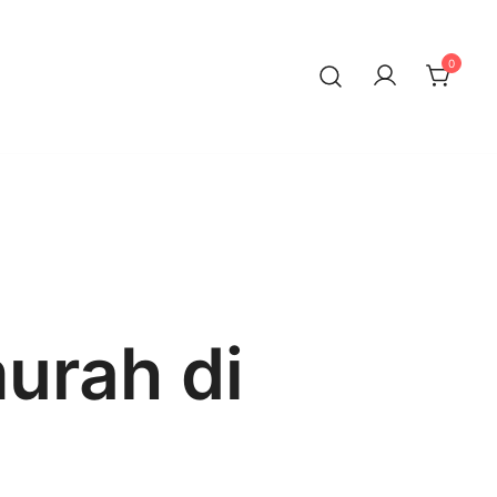
0
urah di