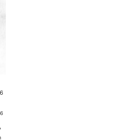
6
26
?
m