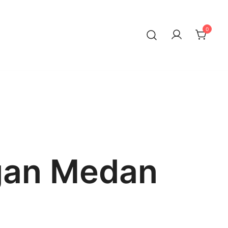
0
gan Medan