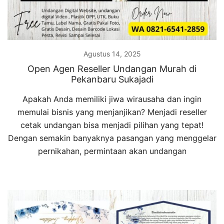
Agustus 14, 2025
Open Agen Reseller Undangan Murah di
Pekanbaru Sukajadi
Apakah Anda memiliki jiwa wirausaha dan ingin
memulai bisnis yang menjanjikan? Menjadi reseller
cetak undangan bisa menjadi pilihan yang tepat!
Dengan semakin banyaknya pasangan yang menggelar
pernikahan, permintaan akan undangan