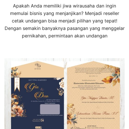
Apakah Anda memiliki jiwa wirausaha dan ingin
memulai bisnis yang menjanjikan? Menjadi reseller
cetak undangan bisa menjadi pilihan yang tepat!
Dengan semakin banyaknya pasangan yang menggelar
pernikahan, permintaan akan undangan