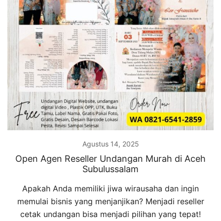
Agustus 14, 2025
Open Agen Reseller Undangan Murah di Aceh
Subulussalam
Apakah Anda memiliki jiwa wirausaha dan ingin
memulai bisnis yang menjanjikan? Menjadi reseller
cetak undangan bisa menjadi pilihan yang tepat!