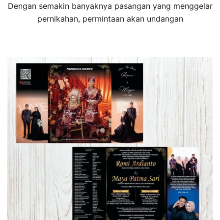
Dengan semakin banyaknya pasangan yang menggelar
pernikahan, permintaan akan undangan