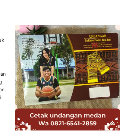
ak
dan
g,
an
i