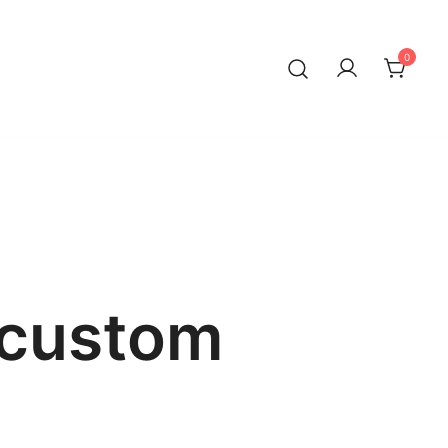
0
 custom