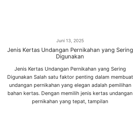
Juni 13, 2025
Jenis Kertas Undangan Pernikahan yang Sering
Digunakan
Jenis Kertas Undangan Pernikahan yang Sering
Digunakan Salah satu faktor penting dalam membuat
undangan pernikahan yang elegan adalah pemilihan
bahan kertas. Dengan memilih jenis kertas undangan
pernikahan yang tepat, tampilan