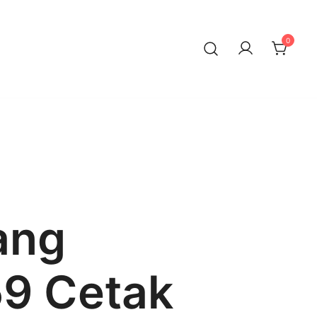
0
ang
9 Cetak